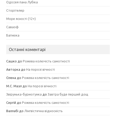
Одіссея пана Лубіка
Сторітелер
Море ясності (12+)
Саваоф
Багнюка
Останні коментарі
Сашко
до
Рожева колючість самотності
Авторка
до
На порозі вічності
Олена
до
Рожева колючість самотності
М.С. Мазл
до
На порозі вічності
Звірунька-бурмотунка
до
Завтра буде перший дощ
Сергій
до
Рожева колючість самотності
Валлабі
до
Лінгвістична відносність