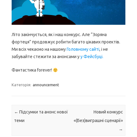
Літо закінчується, як і наш конкурс. Але “Зоряна
фортеця” продовжує робити багато цікавих проектів.
Ми всіх чекаємо на нашому
Головному сайті
, і не
забувайте стежити за анонсами у
у Фейсбуці.
Фантастика forever!
Категорія:
announcement
Навігація по запису
←
Підсумки та анонс нової
Новий конкурс
теми
«(Без)виграшні сценарії»
→