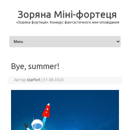
Зоряна Міні-фортеця
«Зоряна фортеця». Конкурс фантастичного міні-оповідання
Перейти до контенту
Bye, summer!
Автор
starfort
|
31.08.2020