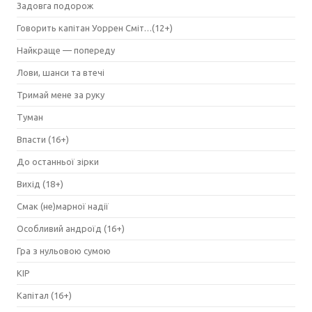
Задовга подорож
Говорить капітан Уоррен Сміт…(12+)
Найкраще — попереду
Лови, шанси та втечі
Тримай мене за руку
Туман
Впасти (16+)
До останньої зірки
Вихід (18+)
Смак (не)марної надії
Особливий андроїд (16+)
Гра з нульовою сумою
КІР
Капітал (16+)