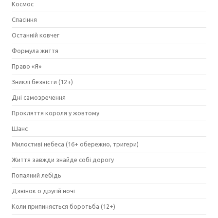
Космос
Спасіння
Останній ковчег
Формула життя
Право «Я»
Зниклі безвісти (12+)
Дні самозречення
Прокляття короля у жовтому
Шанс
Милостиві небеса (16+ обережно, тригери)
Життя завжди знайде собі дорогу
Попаяний лебідь
Дзвінок о другій ночі
Коли припиняється боротьба (12+)