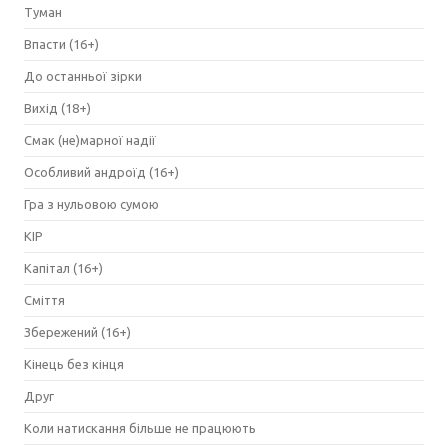
Туман
Впасти (16+)
До останньої зірки
Вихід (18+)
Смак (не)марної надії
Особливий андроїд (16+)
Гра з нульовою сумою
КІР
Капітал (16+)
Сміття
Збережений (16+)
Кінець без кінця
Друг
Коли натискання більше не працюють