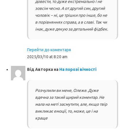
довести, то дуже екстремально і не
зовсім чесно. А от другий син, другий
чоловік – ні, це трішки про інше, бо не
в порівняннях справа, а в славі. Так чи
інак, дуже дякую за детальний фідбек.
Перейти до коментаря
2025/03/10 at 8:20 am
Від
Авторка
на
На порозі вічності
Розчулили ви мене, Олеже. Дуже
вдячна за такий щирий коментар. Не
мала на меті засмутити, але, якщо твір
викликає емоції, то, може, це і на
краще