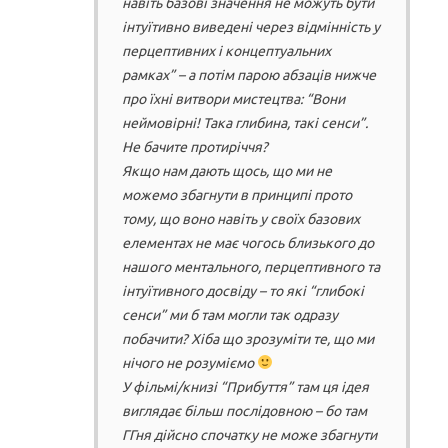
навіть базові значення не можуть бути
інтуїтивно виведені через відмінність у
перцептивних і концептуальних
рамках” – а потім парою абзаців нижче
про їхні витвори мистецтва: “Вони
неймовірні! Така глибина, такі сенси”.
Не бачите протиріччя?
Якщо нам дають щось, що ми не
можемо збагнути в принципі прото
тому, що воно навіть у своїх базових
елементах не має чогось близького до
нашого ментального, перцептивного та
інтуїтивного досвіду – то які “глибокі
сенси” ми б там могли так одразу
побачити? Хіба що зрозуміти те, що ми
нічого не розуміємо
У фільмі/книзі “Прибуття” там ця ідея
виглядає більш послідовною – бо там
ГГня дійсно спочатку не може збагнути