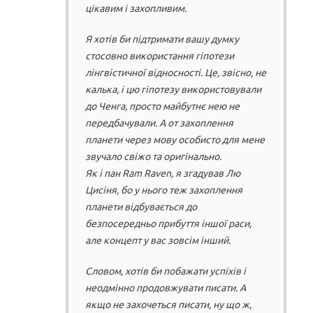
цікавим і захопливим.
Я хотів би підтримати вашу думку
стосовно використання гіпотези
лінгвістичної відносності. Це, звісно, не
калька, і цю гіпотезу використовували
до Ченга, просто майбутнє нею не
передбачували. А от захоплення
планети через мову особисто для мене
звучало свіжо та оригінально.
Як і пан Ram Raven, я згадував Лю
Цисіня, бо у нього теж захоплення
планети відбувається до
безпосередньо прибуття іншої раси,
але концепт у вас зовсім інший.
Словом, хотів би побажати успіхів і
неодмінно продовжувати писати. А
якщо не захочеться писати, ну що ж,