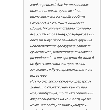
живі персонажі. Але інколи виникає
враження, що автор не до кінця
визначився: кого з героїв зробити
головним, а кого – другорядними.
Що ще. Інколи мені ставало приторно
від ось таких от занадо розцяцькованих
епітетів типу: “його геніальна дружина,
неперевершена дослідниця давніх та
сучасних мов, натхненниця та ключова
розробниця” – я ще зрозумів би, коли б
це були слова якогось пристрасно
закоханого у Руту персонажа, але ж не
від автора.
Ну і по суті логіки основної ідеї: трохи
дивно, що спочатку нам кажуть про
мову прибульців, що “її категоріальний
апарат спирається на концепти, що не
мають аналогів у земних культурах…