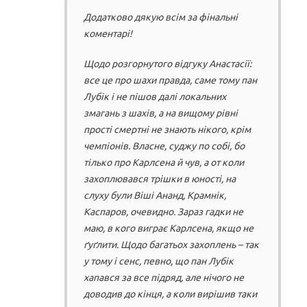
Додатково дякую всім за фінальні
коментарі!
Щодо розгорнутого відгуку Анастасії:
все це про шахи правда, саме тому пан
Лубік і не пішов далі локальних
змагань з шахів, а на вищому рівні
прості смертні не знають нікого, крім
чемпіонів. Власне, суджу по собі, бо
тілько про Карлсена й чув, а от коли
захоплювався трішки в юності, на
слуху були Віші Ананд, Крамнік,
Каспаров, очевидно. Зараз гадки не
маю, в кого виграє Карлсена, якщо не
ґуґлити. Щодо багатьох захоплень – так
у тому і сенс, певно, що пан Лубік
хапався за все підряд, але нічого не
доводив до кінця, а коли вирішив таки