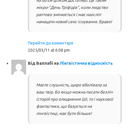
на об’єм цілком достатньо. Це такий
мікро-“День Тріфідів”, коли людство
раптово змінюється і має наосліп
намацати новий сенс існування. Браво!
Перейти до коментаря
2025/03/11 at 6:08 pm
Від
Валлабі
на
Лінгвістична відносність
Маєте слушність, щиро вболівала за
ваш твір. Бо якщо можна писати безліч
історій про олюднення ШІ, то і наукової
фантастики, що базується на
лінгвістиці, має бути більше!