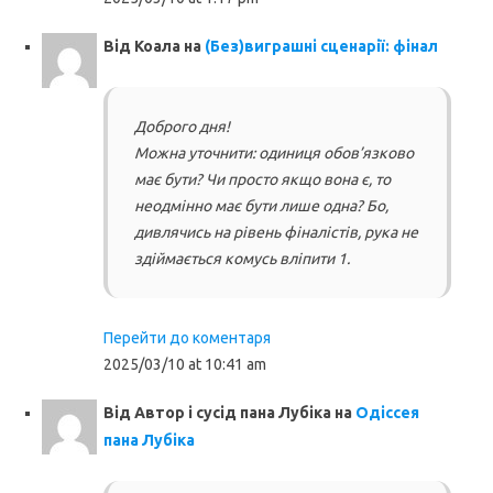
Від
Коала
на
(Без)виграшні сценарії: фінал
Доброго дня!
Можна уточнити: одиниця обов’язково
має бути? Чи просто якщо вона є, то
неодмінно має бути лише одна? Бо,
дивлячись на рівень фіналістів, рука не
здіймається комусь вліпити 1.
Перейти до коментаря
2025/03/10 at 10:41 am
Від
Автор і сусід пана Лубіка
на
Одіссея
пана Лубіка