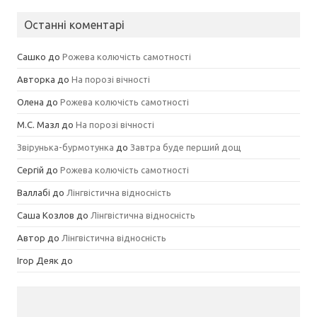
Останні коментарі
Сашко
до
Рожева колючість самотності
Авторка
до
На порозі вічності
Олена
до
Рожева колючість самотності
М.С. Мазл
до
На порозі вічності
Звірунька-бурмотунка
до
Завтра буде перший дощ
Сергій
до
Рожева колючість самотності
Валлабі
до
Лінгвістична відносність
Саша Козлов
до
Лінгвістична відносність
Автор
до
Лінгвістична відносність
Ігор Деяк
до