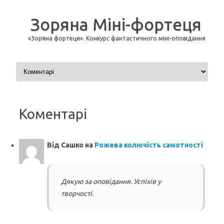
Зоряна Міні-фортеця
«Зоряна фортеця». Конкурс фантастичного міні-оповідання
Перейти до контенту
Коментарі
Від
Сашко
на
Рожева колючість самотності
Дякую за оповідання. Успіхів у
творчості.