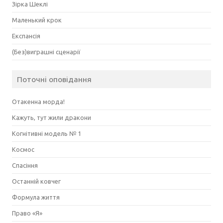
Зірка Шеклі
Маленький крок
Експансія
(Без)виграшні сценарії
Поточні оповідання
Отакенна морда!
Кажуть, тут жили дракони
Когнітивні модель № 1
Космос
Спасіння
Останній ковчег
Формула життя
Право «Я»