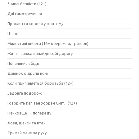
Зниклі безвісти (12+)
Дні самозречення
Прокляття короля у жовтому
Шанс
Милостиві небеса (16+ обережно, тригери)
Життя завжди знайде собі дорогу
Попаяний лебідь
Дзвінок о другій ночі
Коли припиняється боротьба (12+)
Задовга подорож
Говорить капітан Уоррен Сміт…(12+)
Найкраще — попереду
Лови, шанси та втечі
Тримай мене за руку