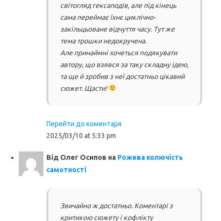
світогляд гексаподів, але під кінець
сама переймає їхнє циклічно-
закільцьоване відчуття часу. Тут же
тема трошки недокручена.
Але принаймні хочеться подякувати
автору, що взявся за таку складну ідею,
та ще й зробив з неї достатньо цікавий
сюжет. Щасти!
Перейти до коментаря
2025/03/10 at 5:33 pm
Від
Олег Осипов
на
Рожева колючість
самотності
Звичайно ж достатньо. Коментарі з
критикою сюжету і кофлікту