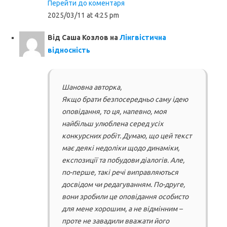
Перейти до коментаря
2025/03/11 at 4:25 pm
Від
Саша Козлов
на
Лінгвістична
відносність
Шановна авторка,
Якщо брати безпосередньо саму ідею
оповідання, то ця, напевно, моя
найбільш улюблена серед усіх
конкурсних робіт. Думаю, що цей текст
має деякі недоліки щодо динаміки,
експозиції та побудови діалогів. Але,
по-перше, такі речі виправляються
досвідом чи редагуванням. По-друге,
вони зробили це оповідання особисто
для мене хорошим, а не відмінним –
проте не завадили вважати його