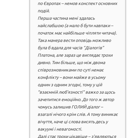
по Європах – немов конспект основних
подій.
Перша частина мені здалась
найслабшою (а мало б бути навпаки –
початок має найбільше чіпляти читача).
Така манера вести оповідь можливо
була б вдала для часів “Діалогів”
Платона, але зараз це виглядає трохи
дивно. Тим більше, що між двома
співрозмовниками по суті немає
конфлікту – вони майже в усьому
однин з одним згодні, тому у цій
“взаємній люб’язності” важко за щось
зачепитися емоційно. До того ж автор
чомусь залишив ГОЛИЙ діалог –
взагалі нічого крім слів. А тому виникає
вічуття, наче ці слова висять десь у
вакуумі і невагомості.
Далі стає трохи цікавіше – з’являються