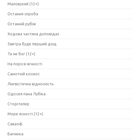
Маловухий (12+)
Остання спроба
Останній рубіж
Ходова частина доповідає
Завтра буде перший дощ
Ти не бог (12+)
На порозі вічності
Самотній космос
Лінгвістична відносність
Одіссея пана Лубіка
Сторітелер
Море ясності (12+)
Саваоф
Багнюка