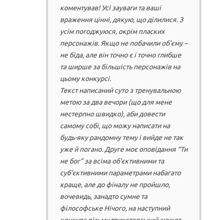
коментував! Усі зауваги та ваші
враження цінні, дякую, що ділилися. З
усім погоджуюся, окрім пласких
персонажів. Якщо не побачили об’єму –
не біда, але він точно є і точно глибше
та ширше за більшість персонажів на
цьому конкурсі.
Текст написаний суто з тренувальною
метою за два вечори (що для мене
нестерпно швидко), аби довести
самому собі, що можу написати на
будь-яку рандомну тему і вийде не так
уже й погано. Друге моє оповідання “Ти
не бог” за всіма об’єктивними та
суб’єктивними параметрами набагато
краще, але до фіналу не пройшло,
вочевидь, занадто сумне та
філософське Нічого, на наступний