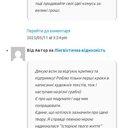
тоді продавайте свої ідеї комусь за
великі гроші.
Перейти до коментаря
2025/03/11 at 3:24 pm
Від
Автор
на
Лінгвістична відносність
Дякую всім за відгуки, критику та
підтримку! Роблю тільки перші кроки в
написанні художніх текстів, тож і
наступаю на різні граблі)
Є про що подумати і над чим
попрацювати.
Єдине, що хотілося зазначити про ідею
твору. Я справді певною мірою
надихнулася “Історією твого життя”