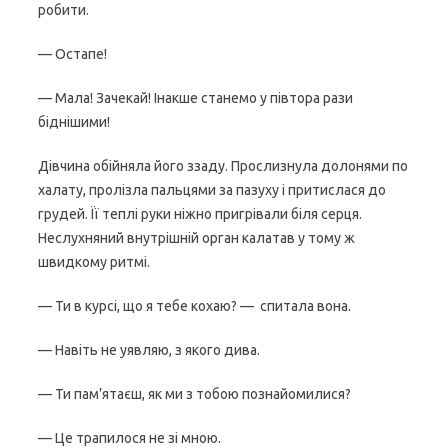
робити.
— Остапе!
— Мала! Зачекай! Інакше станемо у півтора рази
біднішими!
Дівчина обійняла його ззаду. Прослизнула долонями по
халату, пролізла пальцями за пазуху і притислася до
грудей. Її теплі руки ніжно пригрівали біля серця.
Неслухняний внутрішній орган калатав у тому ж
швидкому ритмі.
— Ти в курсі, що я тебе кохаю? — спитала вона.
— Навіть не уявляю, з якого дива.
— Ти пам’ятаєш, як ми з тобою познайомилися?
— Це трапилося не зі мною.