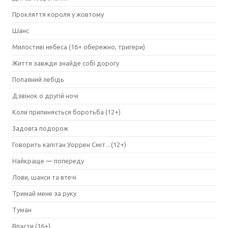
Прокляття короля у жовтому
Шанс
Милостиві небеса (16+ обережно, тригери)
Життя завжди знайде собі дорогу
Попаяний лебідь
Дзвінок о другій ночі
Коли припиняється боротьба (12+)
Задовга подорож
Говорить капітан Уоррен Сміт…(12+)
Найкраще — попереду
Лови, шанси та втечі
Тримай мене за руку
Туман
Впасти (16+)