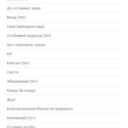
До останньої зірки
Вихід (18+)
Смак (не)марної надії
Особливий андроїд (16+)
Гра з нульовою сумою
КІР
Капітал (16+)
Сміття
Збережений (16+)
Кінець без кінця
Друг
Коли натискання більше не працюють
Маловухий (12+)
Остання спроба