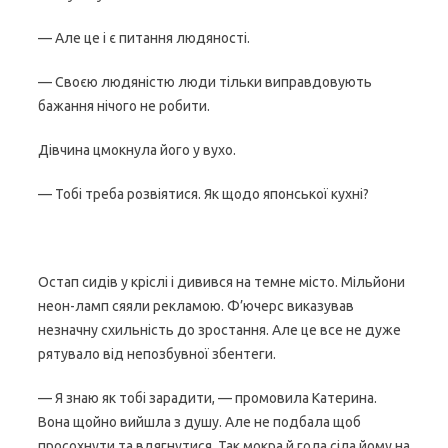
— Але це і є питання людяності.
— Своєю людяністю люди тільки виправдовують
бажання нічого не робити.
Дівчина цмокнула його у вухо.
— Тобі треба розвіятися. Як щодо японської кухні?
Остап сидів у кріслі і дивився на темне місто. Мільйони
неон-ламп сяяли рекламою. Ф’ючерс виказував
незначну схильність до зростання. Але це все не дуже
рятувало від непозбувної збентеги.
— Я знаю як тобі зарадити, — промовила Катерина.
Вона щойно вийшла з душу. Але не подбала щоб
просохнути та вдягнутися. Так мокра й гола сіла йому на