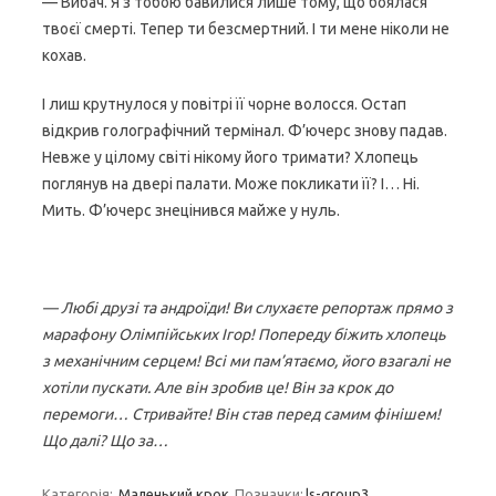
— Вибач. Я з тобою бавилися лише тому, що боялася
твоєї смерті. Тепер ти безсмертний. І ти мене ніколи не
кохав.
І лиш крутнулося у повітрі її чорне волосся. Остап
відкрив голографічний термінал. Ф’ючерс знову падав.
Невже у цілому світі нікому його тримати? Хлопець
поглянув на двері палати. Може покликати її? І… Ні.
Мить. Ф’ючерс знецінився майже у нуль.
— Любі друзі та андроїди! Ви слухаєте репортаж прямо з
марафону Олімпійських Ігор! Попереду біжить хлопець
з механічним серцем! Всі ми пам’ятаємо, його взагалі не
хотіли пускати. Але він зробив це! Він за крок до
перемоги… Стривайте! Він став перед самим фінішем!
Що далі? Що за…
Категорія:
Маленький крок
Позначки:
ls-group3