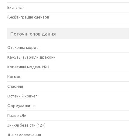
Експансія
(Без)виграшні сценарії
Поточні оповідання
Отакенна морда!
Кажуть, тут жили дракони
Когнітивні модель № 1
Космос
Спасіння
Останній ковчег
Формула життя
Право «Я»
Зниклі безвісти (12+)
Дні самозречення