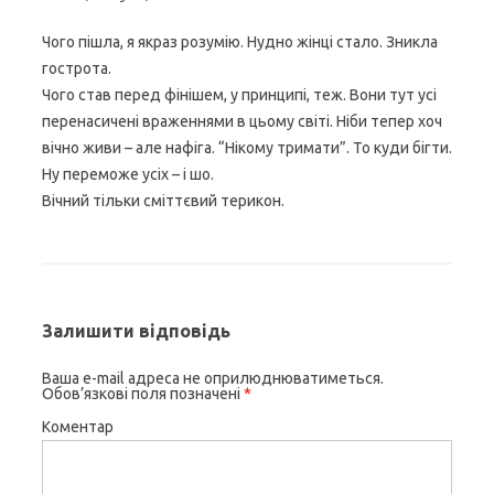
Чого пішла, я якраз розумію. Нудно жінці стало. Зникла
гострота.
Чого став перед фінішем, у принципі, теж. Вони тут усі
перенасичені враженнями в цьому світі. Ніби тепер хоч
вічно живи – але нафіга. “Нікому тримати”. То куди бігти.
Ну переможе усіх – і шо.
Вічний тільки сміттєвий терикон.
Залишити відповідь
Ваша e-mail адреса не оприлюднюватиметься.
Обов’язкові поля позначені
*
Коментар