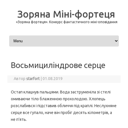
Зоряна Міні-фортеця
«Зоряна фортеця». Конкурс фантастичного міні-оповідання
Перейти до контенту
Восьмициліндрове серце
Автор
starfort
|
01.08.2019
Остап клацнув пальцями. Вода заструменіла зі стелі
омиваючи тіло блаженною прохолодою. Хлопець
розслабився і підставив обличчя під краплі. Неслухняне
серце все гупало, наче він пробіг десять кілометрів, а
не п’ять.