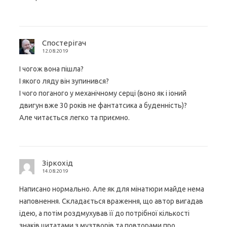
Спостерігач
12.08.2019
І чогож вона пішла?
І якого ляду він зупинився?
І чого поганого у механічному серці (воно як і іоний
двигун вже 30 років не фантатсика а буденність)?
Але читається легко та приємно.
Зіркохід
14.08.2019
Написано нормально. Але як для мінатюри майде нема
наповнення. Складається враження, що автор вигадав
ідею, а потім роздмухував її до потрібної кількості
знаків цитатами з музтворів та повторами про