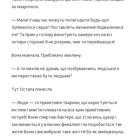
за хмарочоси.
— Мала! У наш час можуть полагодити будь-що!
Зупинилося серце? Поставлять механічне! Відвалилися
очі? Та прям у голову вмонтують камери хоч на всі
чотири сторони! Я не розумію, чим ти переймаєшся!
Вона мовчала. Приблизно хвилину.
— А ти ніколи не думав, що позбуваючись людського
ми перестаємо бути людьми?
Тут Остапа понесло.
— Люди — то примітивні тварини, що користуються
інстинктами! Їм плювати на все крім примітивних
потреб! Вони спиртові бактерії, що з’їли весь цукор і
захлинаються у власних фекаліях! І їм подобається так
жити! Вони самі вибрали таке життя! Бо як звинувачуєш