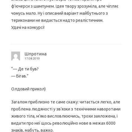
ф’ючерси з шампунем. Ідея твору зрозуміла, але чіпляє
чомусь мало. Ну і описаний варіант майбутнього з
териконами не видається надто реалістичним.
Удачі на конкурсі!
Шпротина
17.08.2019
“— Де ти був?
— Бігав.”
Олдовий прикол)
Загалом приблизно те саме скажу: читається легко, але
проблема людяності у зв’язки з технічними наворотами
живого тіла, м’яко висловлюючись, трохи заяложена, і
видати про неї щось революційно нове в межах 6000
знаків, мабуть, важко.