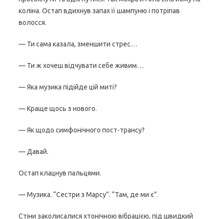
коліна. Остап вдихнув запах її шампуню і потріпав
волосся.
— Ти сама казала, зменшити стрес…
— Ти ж хочеш відчувати себе живим…
— Яка музика підійде цій миті?
— Краще щось з нового.
— Як щодо симфонічного пост-трансу?
— Давай.
Остап клацнув пальцями.
— Музика. “Сестри з Марсу”. “Там, де ми є”.
Стіни заколисалися хтонічною вібрацією, під швидкий