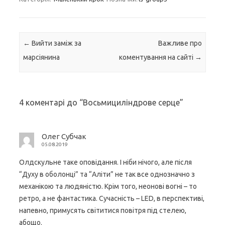
Навігація по запису
←
Вийти заміж за
Важливе про
марсіянина
коментування на сайті
→
4 коментарі до “
Восьмициліндрове серце
”
Олег Субчак
05.08.2019
Олдскульне таке оповідання. І ніби нічого, але після
“Духу в оболонці” та “Аліти” не так все однозначно з
механікою та людяністю. Крім того, неонові вогні – то
ретро, а не фантастика. Сучасність – LED, в перспективі,
напевно, примусять світитися повітря під стелею,
абощо.