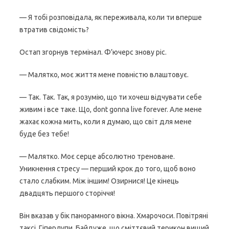
— Я тобі розповідала, як переживала, коли ти вперше
втратив свідомість?
Остап згорнув термінал. Ф’ючерс знову ріс.
— Малятко, моє життя мене повністю влаштовує.
— Так. Так. Так, я розумію, що ти хочеш відчувати себе
живим і все таке. Що, dont gonna live forever. Але мене
жахає кожна мить, коли я думаю, що світ для мене
буде без тебе!
— Малятко. Моє серце абсолютно треноване.
Уникнення стресу — перший крок до того, щоб воно
стало слабким. Між іншим! Озирнися! Це кінець
двадцять першого сторіччя!
Він вказав у бік панорамного вікна. Хмарочоси. Повітряні
таксі. Гіперлупи. Байдуже, що сміттєвий терикон вищий