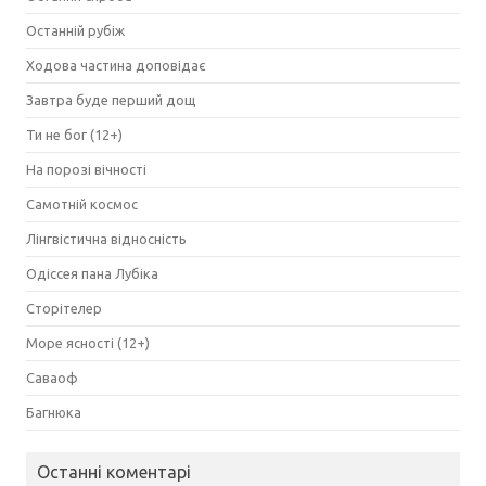
Останній рубіж
Ходова частина доповідає
Завтра буде перший дощ
Ти не бог (12+)
На порозі вічності
Самотній космос
Лінгвістична відносність
Одіссея пана Лубіка
Сторітелер
Море ясності (12+)
Саваоф
Багнюка
Останні коментарі