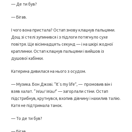
— Де ти був?
— Бігав.
І чого вона пристала? Остап знову клацнув пальцями.
Дощ зі стелі зупинився і з підлоги потягнуло сухе
повітря. Ще вісімнадцять секунд — і на шкірі жодної
краплинки. Остап клацнув пальцями і вийшов із
душової кабінки.
Катерина дивилася на нього з осудом.
— Музика. Бон Джові. “It`s my life”, — промовив він і
взяв халат. “
Wau! Wau!
” — загорлали стіни. Остап
підстрибнув, крутнувся, вхопив дівчину і нахилив талію.
Катя не підтримала танок.
— То де ти був?
— Бігав.