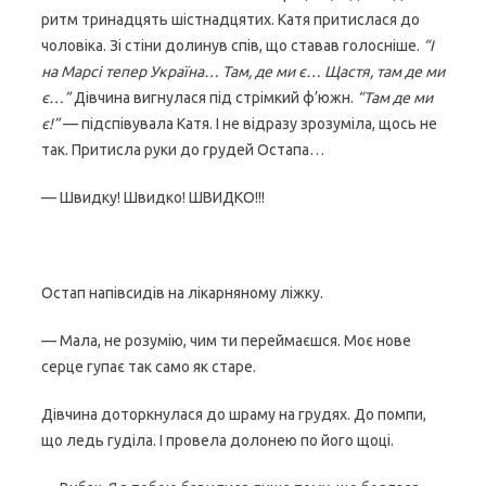
ритм тринадцять шістнадцятих. Катя притислася до
чоловіка. Зі стіни долинув спів, що ставав голосніше.
“І
на Марсі тепер Україна… Там, де ми є… Щастя, там де ми
є…”
Дівчина вигнулася під стрімкий ф’южн.
“Там де ми
є!”
— підспівувала Катя. І не відразу зрозуміла, щось не
так. Притисла руки до грудей Остапа…
— Швидку! Швидко! ШВИДКО!!!
Остап напівсидів на лікарняному ліжку.
— Мала, не розумію, чим ти переймаєшся. Моє нове
серце гупає так само як старе.
Дівчина доторкнулася до шраму на грудях. До помпи,
що ледь гуділа. І провела долонею по його щоці.