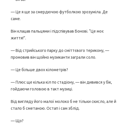
— Це я ще за смердючою футболкою зрозуміла. Де
саме.
Він клацав пальцями і підспівував Бонові. “Це моє
життя!”.
— Від стрийського парку до сміттєвого терикону, —
промовив він щойно музиканти заграли соло.
— Це більше двох кілометрів?
— Плюс ще кілька кіл по стадіону, — він дивився у бік,
гойдаючи головою в такт музиці.
Від вигляду його малої молоко б не тільки скисло, але й
стало б сметаною. Остап і сам зблід.
— Що?