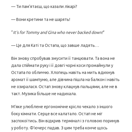
— Ти пам’ятаєш, що казали лікарі?
— Вони кретини та не шарять!
“
It’s for Tommy and Gina who never backed down!
”
— Це для Каті та Остапа, що завше ладять…
Він знову спробував змусити її танцювати. Та вона не
дала спіймати руку і її довгі чорні коси промайнули у
Остапа по обличчю. Хлопець навіть на мить вдихнув
аромат її шампуню, але дівчина пішла на балкон і навіть
не озиралася. Остап знову клацнув пальцями, але не в
такт. Музика більше не надихала.
М’яке улюблене ергономічне крісло чекало з іншого
боку кімнати. Серце все калатало. Остап не міг
заспокоїтись. Він відкрив термінал і з головою поринув
у роботу. Ф’ючерс падав. З цим треба конче щось