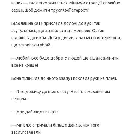
інших — так легко живеться! Мінімум стресу! І спокійне
серце, щоб дожити трухлявої старості!
Бідолашна Катя приклала долоні до вух і так
зсутулилась, що здавалася ще меншою. Остап
підійшов до вікна. Довго дивився на сміттєві терикони,
що закривали обрій.
— Любий. Все буде добре. У людей ще є шанс змінити
все на краще!
Вона підійшла до нього ззаду і поклала руки на плечі.
— Я не доживу до цього часу. Навіть з механічним
серцем.
— Але дай людям шанс.
— Ми вже отримали більше шансів, ніж того
заслуговували.