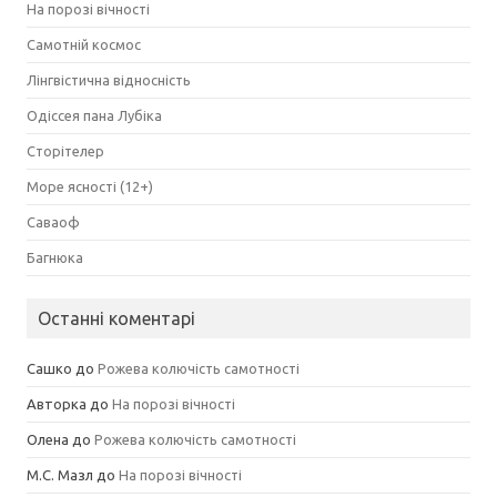
На порозі вічності
Самотній космос
Лінгвістична відносність
Одіссея пана Лубіка
Сторітелер
Море ясності (12+)
Саваоф
Багнюка
Останні коментарі
Сашко
до
Рожева колючість самотності
Авторка
до
На порозі вічності
Олена
до
Рожева колючість самотності
М.С. Мазл
до
На порозі вічності