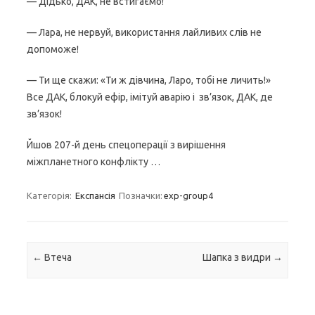
— Дідько, ДАК, не встигаємо!
— Лара, не нервуй, використання лайливих слів не
допоможе!
— Ти ще скажи: «Ти ж дівчина, Ларо, тобі не личить!»
Все ДАК, блокуй ефір, імітуй аварію і зв’язок, ДАК, де
зв’язок!
Йшов 207-й день спецоперації з вирішення
міжпланетного конфлікту …
Категорія:
Експансія
Позначки:
exp-group4
Навігація по запису
←
Втеча
Шапка з видри
→