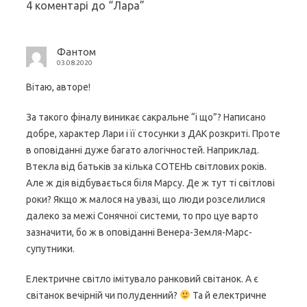
4 коментарі до “
Лара
”
Фантом
03.08.2020
Вітаю, авторе!
За такого фіналу виникає сакральне “і що”? Написано
добре, характер Лари і її стосунки з ДАК розкриті. Проте
в оповіданні дуже багато алогічностей. Наприклад.
Втекла від батьків за кілька СОТЕНЬ світлових років.
Але ж дія відбувається біля Марсу. Де ж тут ті світлові
роки? Якщо ж малося на увазі, що люди розселилися
далеко за межі Сонячної системи, то про цуе варто
зазначити, бо ж в оповіданні Венера-Земля-Марс-
супутники.
Електричне світло імітувало ранковий світанок. А є
світанок вечірній чи полуденний?
Та й електричне