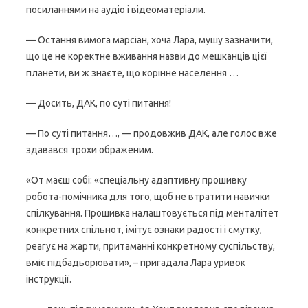
посиланнями на аудіо і відеоматеріали.
— Остання вимога марсіан, хоча Лара, мушу зазначити,
що це не коректне вживання назви до мешканців цієї
планети, ви ж знаєте, що корінне населення …
— Досить, ДАК, по суті питання!
— По суті питання…, — продовжив ДАК, але голос вже
здавався трохи ображеним.
«От маєш собі: «спеціальну адаптивну прошивку
робота-помічника для того, щоб не втратити навички
спілкування. Прошивка налаштовується під менталітет
конкретних спільнот, імітує ознаки радості і смутку,
реагує на жарти, притаманні конкретному суспільству,
вміє підбадьорювати», – пригадала Лара уривок
інструкції.