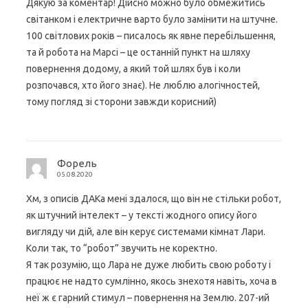
Дякую за коментар! Дійсно можно було обмежитись
світанком і електричне варто було замінити на штучне.
100 світлових років – писалось як явне перебільшення,
та й робота на Марсі – це останній пункт на шляху
повернення додому, а який той шлях був і коли
розпочався, хто його знає). Не люблю алогічностей,
тому погляд зі сторони завжди корисний)
Форель
05.08.2020
Хм, з описів ДАКа мені здалося, що він не стільки робот,
як штучний інтелект – у тексті жодного опису його
вигляду чи дій, але він керує системами кімнат Лари.
Коли так, то “робот” звучить не коректно.
Я так розумію, що Лара не дуже любить свою роботу і
працює не надто сумлінно, якось знехотя навіть, хоча в
неї ж є гарний стимул – повернення на Землю. 207-ий