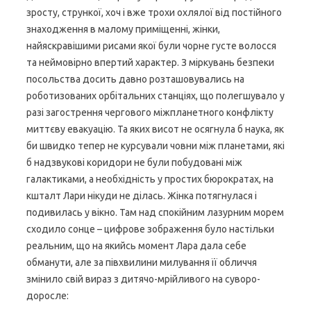
зросту, стрункої, хоч і вже трохи охлялої від постійного
знаходження в малому приміщенні, жінки,
найяскравішими рисами якої були чорне густе волосся
та неймовірно впертий характер. З міркувань безпеки
посольства досить давно розташовувались на
роботизованих орбітальних станціях, що полегшувало у
разі загострення чергового міжпланетного конфлікту
миттєву евакуацію. Та яких висот не осягнула б наука, як
би швидко тепер не курсували човни між планетами, які
б надзвукові коридори не були побудовані між
галактиками, а необхідність у простих бюрократах, на
кшталт Лари нікуди не ділась. Жінка потягнулася і
подивилась у вікно. Там над спокійним лазурним морем
сходило сонце – цифрове зображення було настільки
реальним, що на якийсь момент Лара дала себе
обманути, але за півхвилини милування її обличчя
змінило свій вираз з дитячо-мрійливого на суворо-
доросле: