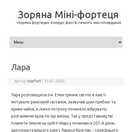
Зоряна Міні-фортеця
«Зоряна фортеця». Конкурс фантастичного міні-оповідання
Перейти до контенту
Лара
Автор
starfort
|
30.07.2020
Лара розплющила очі. Електричне світло в каюті
імітувало ранковий світанок, зазвучав шум прибою та
крики чайок, а ліжко потроху починало вібрувати,
розганяючи кров по організму. Так у представництві
планети Земля на орбіті Марсу починався 207-й день
дипломата вищого рангу Лариси Кругляк – середнього