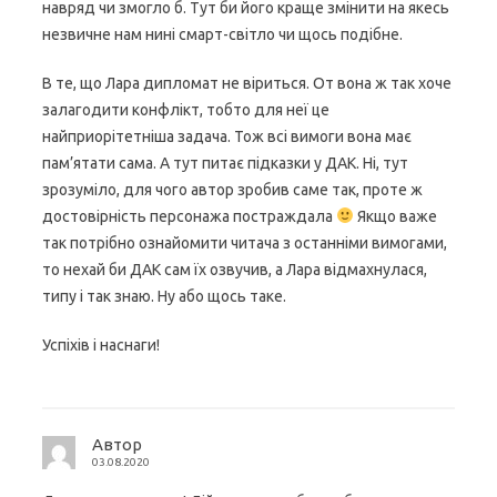
навряд чи змогло б. Тут би його краще змінити на якесь
незвичне нам нині смарт-світло чи щось подібне.
В те, що Лара дипломат не віриться. От вона ж так хоче
залагодити конфлікт, тобто для неї це
найприорітетніша задача. Тож всі вимоги вона має
пам’ятати сама. А тут питає підказки у ДАК. Ні, тут
зрозуміло, для чого автор зробив саме так, проте ж
достовірність персонажа постраждала
Якщо важе
так потрібно ознайомити читача з останніми вимогами,
то нехай би ДАК сам їх озвучив, а Лара відмахнулася,
типу і так знаю. Ну або щось таке.
Успіхів і наснаги!
Автор
03.08.2020