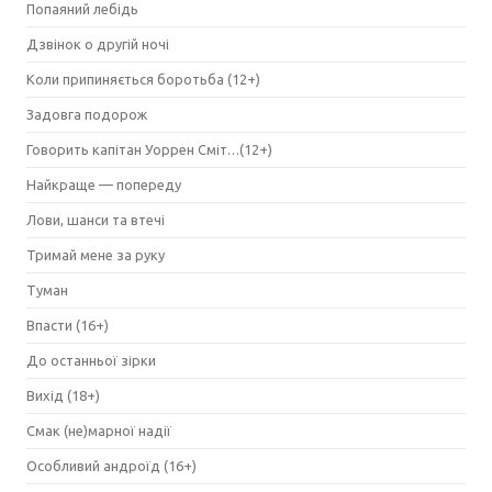
Попаяний лебідь
Дзвінок о другій ночі
Коли припиняється боротьба (12+)
Задовга подорож
Говорить капітан Уоррен Сміт…(12+)
Найкраще — попереду
Лови, шанси та втечі
Тримай мене за руку
Туман
Впасти (16+)
До останньої зірки
Вихід (18+)
Смак (не)марної надії
Особливий андроїд (16+)