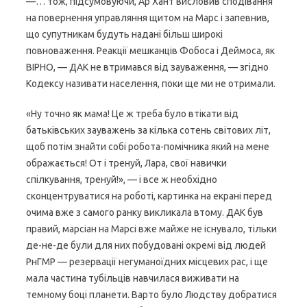
—… тож, підсумовуючи, Ар Хант висловив сподівання
на повернення управляння щитом на Марс і запевнив,
що супутникам будуть надані більш широкі
повноваження. Реакції мешканців Фобоса і Деймоса, як
ВІРНО, — ДАК не втримався від зауваження, — згідно
Кодексу називати населення, поки ще ми не отримали.
«Ну точно як мама! Це ж треба було втікати від
батьківських зауважень за кілька сотень світових літ,
щоб потім знайти собі робота-помічника який на мене
ображається! От і тренуй, Лара, свої навички
спілкування, тренуй!», — і все ж необхідно
сконцентруватися на роботі, картинка на екрані перед
очима вже з самого ранку викликала втому. ДАК був
правий, марсіан на Марсі вже майже не існувало, тільки
де-не-де були для них побудовані окремі від людей
РнГМР — резервації негуманоїдних місцевих рас, і ще
мала частина тубільців навчилася виживати на
темному боці планети. Варто було Людству добратися