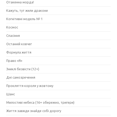
Отакенна морда!
Кажуть, тут жили дракони
Когнітивні модель № 1
Космос
Спасіння
Останній ковчег
Формула життя
Право «Я»
Зниклі безвісти (12+)
Дні самозречення
Прокляття короля у жовтому
Шанс
Милостиві небеса (16+ обережно, тригери)
Життя завжди знайде собі дорогу