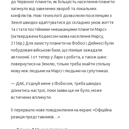
до Червоної планети, як більшість населення планети
загинуло від завезених хвороб та локальних
конфліктів. Нові технології дозволили поселенцям з
Землі швидко адаптуватися до складних умов життя
та стати постійними «мешканцями планети Марс»
(затверджена Кодексом назва населення Марсу,
2156р.) Для захисту планети на Фобосі і Деймосі були
побудовані військові бази, що пізніше зажадали
автономії. І от тепер у Лари є робота, а також шанс
повернутися на Землю, тільки треба знайти спільну
мову між людьми на Марсі і людьми на супутниках.
— ДАК, з’єднуй мене з Фобосом, треба швидко
дізнатись настрої, поки заяви ще не було, може
встигнемо вплинути.
Її перервало нове повідомлення на екрані: «Офіційна
реакція представників…»