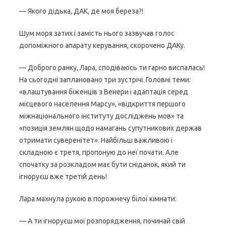
— Якого дідька, ДАК, де моя береза?!
Шум моря затих і замість нього зазвучав голос
допоміжного апарату керування, скорочено ДАКу.
— Доброго ранку, Лара, сподіваюсь ти гарно виспалась!
На сьогодні заплановано три зустрічі. Головні теми:
«влаштування біженців з Венери і адаптація серед
місцевого населення Марсу», «відкриття першого
міжнаціонального інституту досліджень мов» та
«позиція землян щодо намагань супутникових держав
отримати суверенітет». Найбільш важливою і
складною є третя, пропоную до неї почати. Але
спочатку за розкладом має бути сніданок, який ти
ігноруєш вже третій день!
Лара махнула рукою в порожнечу білої кімнати:
— А ти ігноруєш мої розпорядження, починай свій