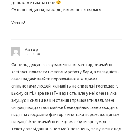
день каже сам за себе
Суть оповідання, на жаль, від мене сховалася.
Успіхів!
Автор
05.08.2020
Форель, дякую за зауваження і коментар, звичайно
хотілось показати не погану роботу Лари, а складність
самої задачі: знайти порозуміння між двома
спільнотами людей, які навіть не справжні господарі у
цьому світі. Лара знає їм вартість, але у неї є мета, яка
змушує її сидіти на цій станції і працювати далі. Мені
ситуація видається майже безнадійною, але завжди є
надія на людський фактор, який таки переможе цинізм
ситуації. Але звичайно все це має бути зрозуміло з
тексту оповідання, а не з моїх пояснень, тому мені є над