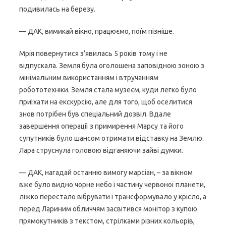
подивилась на березу.
— ДАК, вимикай вікно, працюємо, поїм пізніше.
Мрія повернутися з’явилась 5 років тому і не
відпускала. Земля була оголошена заповідною зоною з
мінімальним використанням і втручанням
робототехніки. Земля стала музеєм, куди легко було
приїхати на екскурсію, але для того, щоб оселитися
знов потрібен був спеціальний дозвіл. Вдале
завершення операції з примирення Марсу та його
супутників було шансом отримати відставку на Землю.
Лара струснула головою відганяючи зайві думки.
— ДАК, нагадай останню вимогу марсіан, – за вікном
вже було видно чорне небо і частину червоної планети,
ліжко перестало вібрувати і трансформувало у крісло, а
перед Лариним обличчям засвітився монітор з купою
прямокутників з текстом, стрілками різних кольорів,