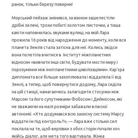
ранок, тільки березу поверни!
Морський пейзаж змінився, за вікном зашелестіли
дрібні зелені, трохи побиті золотом листочки, а тиша
каюти наповнилась звуками вулиці, на якій Лара
прожила 16 років від народження до моменту, коли вся
планета Земля стала затісна для неї. Колись звідси
вона полетіла вчитися в Інститут міжпланетних
відносин «вивчати інші світи, будувати мости миру і
порозуміння між інопланетними цивілізаціями». Кар’єра
дипломата все більше захоплювала і віддаляла її від
Землі, а тепер, щоб повернутися додому, Лара сиділа
на цій станції, намагаючись залагодити стосунки між
Марсом та його супутниками Фобосом і Деймосом, які
не зважаючи на малі розміри забажали власної
автономії. «Хто додумався всю захисну систему Марсу
віддати їм під контроль?!», — Лара вже стільки сил
поклала на те, щоб верхівки з обох сторін почали хоч
якійсь діалог, але мета того вартувала. Жінка